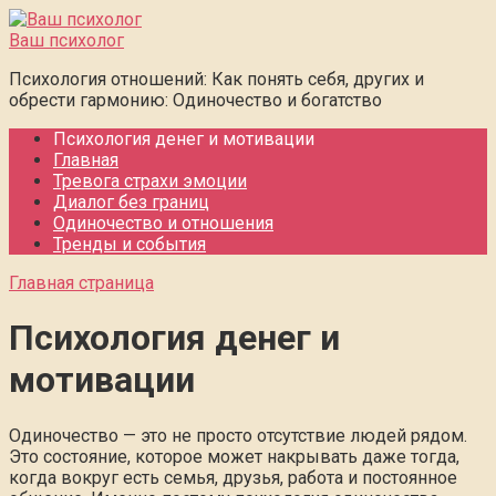
Перейти
к
Ваш психолог
контенту
Психология отношений: Как понять себя, других и
обрести гармонию: Одиночество и богатство
Психология денег и мотивации
Главная
Тревога страхи эмоции
Диалог без границ
Одиночество и отношения
Тренды и события
Главная страница
Психология денег и
мотивации
Одиночество — это не просто отсутствие людей рядом.
Это состояние, которое может накрывать даже тогда,
когда вокруг есть семья, друзья, работа и постоянное