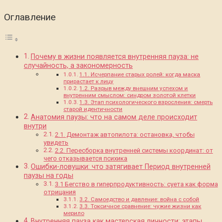
Оглавление
Почему в жизни появляется внутренняя пауза: не
случайность, а закономерность
1.1. Исчерпание старых ролей: когда маска
прирастает к лицу
1.2. Разрыв между внешним успехом и
внутренним смыслом: синдром золотой клетки
1.3. Этап психологического взросления: смерть
старой идентичности
Анатомия паузы: что на самом деле происходит
внутри
2.1. Демонтаж автопилота: остановка, чтобы
увидеть
2.2. Пересборка внутренней системы координат: от
чего отказывается психика
Ошибки-ловушки: что затягивает Период внутренней
паузы на годы
3.1 Бегство в гиперпродуктивность: суета как форма
отрицания
3.2. Самоедство и давление: война с собой
3.3. Токсичное сравнение: чужие жизни как
мерило
Внутренняя пауза как мастерская личности: этапы