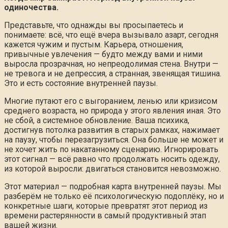
одиночества.
Представьте, что однажды вы просыпаетесь и
понимаете: всё, что ещё вчера вызывало азарт, сегодня
кажется чужим и пустым. Карьера, отношения,
привычные увлечения — будто между вами и ними
выросла прозрачная, но непреодолимая стена. Внутри —
не тревога и не депрессия, а странная, звенящая тишина.
Это и есть состояние внутренней паузы.
Многие путают его с выгоранием, ленью или кризисом
среднего возраста, но природа у этого явления иная. Это
не сбой, а системное обновление. Ваша психика,
достигнув потолка развития в старых рамках, нажимает
на паузу, чтобы перезагрузиться. Она больше не может и
не хочет жить по накатанному сценарию. Игнорировать
этот сигнал — всё равно что продолжать носить одежду,
из которой выросли: двигаться становится невозможно.
Этот материал — подробная карта внутренней паузы. Мы
разберём не только её психологическую подоплёку, но и
конкретные шаги, которые превратят этот период из
времени растерянности в самый продуктивный этап
вашей жизни.