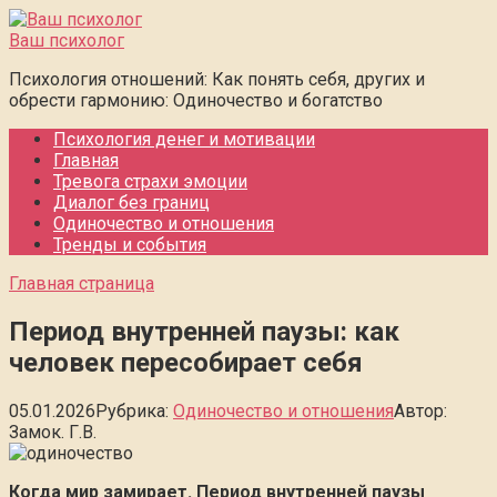
Перейти
к
Ваш психолог
контенту
Психология отношений: Как понять себя, других и
обрести гармонию: Одиночество и богатство
Психология денег и мотивации
Главная
Тревога страхи эмоции
Диалог без границ
Одиночество и отношения
Тренды и события
Главная страница
Период внутренней паузы: как
человек пересобирает себя
05.01.2026
Рубрика:
Одиночество и отношения
Автор:
Замок. Г.В.
Когда мир замирает. Период внутренней паузы