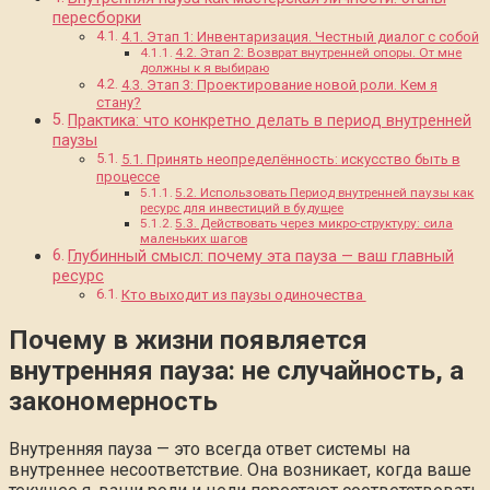
пересборки
4.1. Этап 1: Инвентаризация. Честный диалог с собой
4.2. Этап 2: Возврат внутренней опоры. От мне
должны к я выбираю
4.3. Этап 3: Проектирование новой роли. Кем я
стану?
Практика: что конкретно делать в период внутренней
паузы
5.1. Принять неопределённость: искусство быть в
процессе
5.2. Использовать Период внутренней паузы как
ресурс для инвестиций в будущее
5.3. Действовать через микро-структуру: сила
маленьких шагов
Глубинный смысл: почему эта пауза — ваш главный
ресурс
Кто выходит из паузы одиночества
Почему в жизни появляется
внутренняя пауза: не случайность, а
закономерность
Внутренняя пауза — это всегда ответ системы на
внутреннее несоответствие. Она возникает, когда ваше